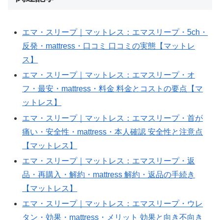
tokens=1596;
when=2025-
エマ・スリープ｜マットレス：エマスリープ・5ch・
10-
反発・mattress・口コミ 口コミの実態【マットレ
13T04:46:33Z;
ス】
slug=ema-
エマ・スリープ｜マットレス：エマスリープ・オ
suripu-
フ・最安・mattress・料金 料金とコストの要点【マ
reviews-
ットレス】
5ch-
エマ・スリープ｜マットレス：エマスリープ・首が
mattress-
痛い・安全性・mattress・本人確認 安全性と注意点
298efb
【マットレス】
エマ・スリープ｜マットレス：エマスリープ・返
品・再購入・解約・mattress 解約・返品の手続き
【マットレス】
エマ・スリープ｜マットレス：エマスリープ・ウレ
タン・効果・mattress・メリット 効果と向き不向き