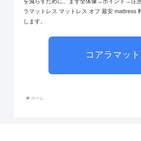
を減らすために、まず全体像→ポイント→注
ラマットレス マットレス オフ 最安 mattr
します。
AIPW-
LLM:
コアラマット
model=gpt-
4o-
mini;
tokens=847;
ホーム
when=2025-
10-
13T04:42:23Z;
slug=koaramattoresu-