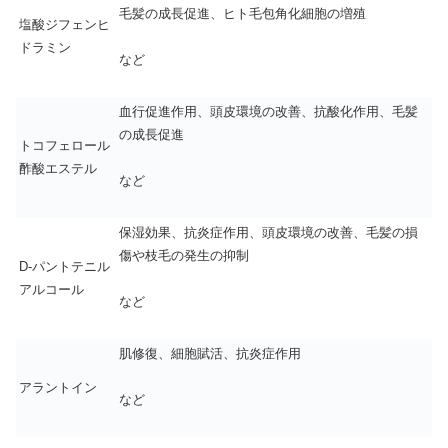
毛髪の成長促進、ヒト毛包角化細胞の増殖
塩酸ジフェンヒ
ドラミン
など
血行促進作用、頭皮環境の改善、抗酸化作用、毛髪
の成長促進
トコフェロール
酢酸エステル
など
保湿効果、抗炎症作用、頭皮環境の改善、毛髪の損
傷や枝毛の発生の抑制
D-パントテニル
アルコール
など
肌修復、細胞賦活、抗炎症作用
アラントイン
など